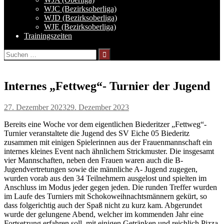
WJC (Bezirksoberliga)
WJD (Bezirksoberliga)
WJE (Bezirksoberliga)
Trainingszeiten
Suchen
nach:
Internes „Fettweg“- Turnier der Jugend
27. Dezember 2023
29. Dezember 2023
Bereits eine Woche vor dem eigentlichen Biederitzer „Fettweg“-
Turnier veranstaltete die Jugend des SV Eiche 05 Biederitz
zusammen mit einigen Spielerinnen aus der Frauenmannschaft ein
internes kleines Event nach ähnlichem Strickmuster. Die insgesamt
vier Mannschaften, neben den Frauen waren auch die B-
Jugendvertretungen sowie die männliche A- Jugend zugegen,
wurden vorab aus den 34 Teilnehmern ausgelost und spielten im
Anschluss im Modus jeder gegen jeden. Die runden Treffer wurden
im Laufe des Turniers mit Schokoweihnachtsmännern gekürt, so
dass folgerichtig auch der Spaß nicht zu kurz kam. Abgerundet
wurde der gelungene Abend, welcher im kommenden Jahr eine
Fortsetzung erfahren soll, mit einigen Getränken und reichlich Pizza.