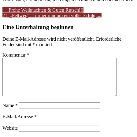
Artikel-
←
Frohe Weihnachten & Guten Rutsch!!!
21. „Fettweg“- Turnier rundum ein voller Erfolg
→
Navigation
Eine Unterhaltung beginnen
Deine E-Mail-Adresse wird nicht veröffentlicht.
Erforderliche
Felder sind mit
*
markiert
Kommentar
*
Name
*
E-Mail-Adresse
*
Website