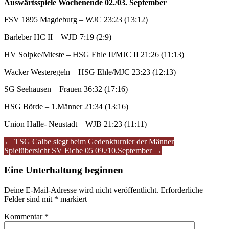
Auswärtsspiele Wochenende 02./03. September
FSV 1895 Magdeburg – WJC 23:23 (13:12)
Barleber HC II – WJD 7:19 (2:9)
HV Solpke/Mieste – HSG Ehle II/MJC II 21:26 (11:13)
Wacker Westeregeln – HSG Ehle/MJC 23:23 (12:13)
SG Seehausen – Frauen 36:32 (17:16)
HSG Börde – 1.Männer 21:34 (13:16)
Union Halle- Neustadt – WJB 21:23 (11:11)
Artikel-
←
TSG Calbe siegt beim Gedenkturnier der Männer
Spielübersicht SV Eiche 05 09./10.September
→
Navigation
Eine Unterhaltung beginnen
Deine E-Mail-Adresse wird nicht veröffentlicht.
Erforderliche
Felder sind mit
*
markiert
Kommentar
*