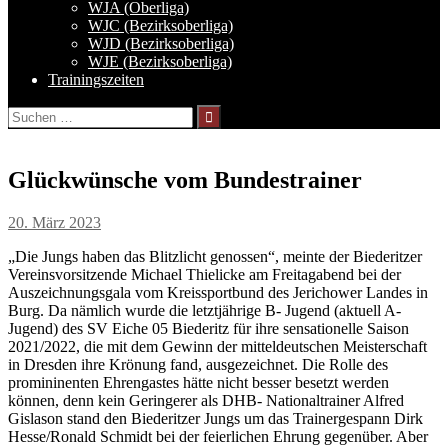
WJA (Oberliga)
WJC (Bezirksoberliga)
WJD (Bezirksoberliga)
WJE (Bezirksoberliga)
Trainingszeiten
Suchen
nach:
Glückwünsche vom Bundestrainer
20. März 2023
„Die Jungs haben das Blitzlicht genossen“, meinte der Biederitzer
Vereinsvorsitzende Michael Thielicke am Freitagabend bei der
Auszeichnungsgala vom Kreissportbund des Jerichower Landes in
Burg. Da nämlich wurde die letztjährige B- Jugend (aktuell A-
Jugend) des SV Eiche 05 Biederitz für ihre sensationelle Saison
2021/2022, die mit dem Gewinn der mitteldeutschen Meisterschaft
in Dresden ihre Krönung fand, ausgezeichnet. Die Rolle des
promininenten Ehrengastes hätte nicht besser besetzt werden
können, denn kein Geringerer als DHB- Nationaltrainer Alfred
Gislason stand den Biederitzer Jungs um das Trainergespann Dirk
Hesse/Ronald Schmidt bei der feierlichen Ehrung gegenüber. Aber