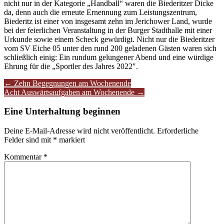
nicht nur in der Kategorie „Handball“ waren die Biederitzer Dicke
da, denn auch die erneute Ernennung zum Leistungszentrum,
Biederitz ist einer von insgesamt zehn im Jerichower Land, wurde
bei der feierlichen Veranstaltung in der Burger Stadthalle mit einer
Urkunde sowie einem Scheck gewürdigt. Nicht nur die Biederitzer
vom SV Eiche 05 unter den rund 200 geladenen Gästen waren sich
schließlich einig: Ein rundum gelungener Abend und eine würdige
Ehrung für die „Sportler des Jahres 2022″.
Artikel-
←
Zehn Begegnungen am Wochenende
Acht Auswärtsaufgaben am Wochenende
→
Navigation
Eine Unterhaltung beginnen
Deine E-Mail-Adresse wird nicht veröffentlicht.
Erforderliche
Felder sind mit
*
markiert
Kommentar
*