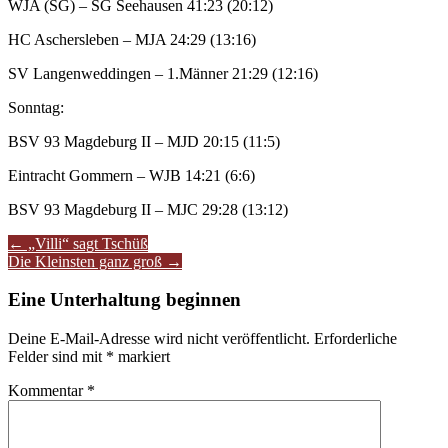
WJA (SG) – SG Seehausen 41:23 (20:12)
HC Aschersleben – MJA 24:29 (13:16)
SV Langenweddingen – 1.Männer 21:29 (12:16)
Sonntag:
BSV 93 Magdeburg II – MJD 20:15 (11:5)
Eintracht Gommern – WJB 14:21 (6:6)
BSV 93 Magdeburg II – MJC 29:28 (13:12)
Artikel-
←
„Villi“ sagt Tschüß
Die Kleinsten ganz groß
→
Navigation
Eine Unterhaltung beginnen
Deine E-Mail-Adresse wird nicht veröffentlicht.
Erforderliche
Felder sind mit
*
markiert
Kommentar
*