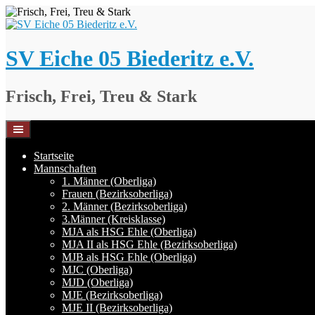
Springe
zum
Inhalt
SV Eiche 05 Biederitz e.V.
Frisch, Frei, Treu & Stark
Startseite
Mannschaften
1. Männer (Oberliga)
Frauen (Bezirksoberliga)
2. Männer (Bezirksoberliga)
3.Männer (Kreisklasse)
MJA als HSG Ehle (Oberliga)
MJA II als HSG Ehle (Bezirksoberliga)
MJB als HSG Ehle (Oberliga)
MJC (Oberliga)
MJD (Oberliga)
MJE (Bezirksoberliga)
MJE II (Bezirksoberliga)