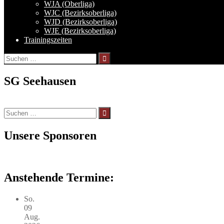
WJA (Oberliga)
WJC (Bezirksoberliga)
WJD (Bezirksoberliga)
WJE (Bezirksoberliga)
Trainingszeiten
Suchen
nach:
SG Seehausen
Suchen
nach:
Unsere Sponsoren
Anstehende Termine:
So.
09
Aug.