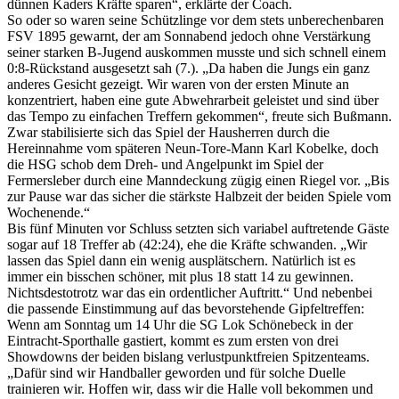
dünnen Kaders Kräfte sparen“, erklärte der Coach.
So oder so waren seine Schützlinge vor dem stets unberechenbaren
FSV 1895 gewarnt, der am Sonnabend jedoch ohne Verstärkung
seiner starken B-Jugend auskommen musste und sich schnell einem
0:8-Rückstand ausgesetzt sah (7.). „Da haben die Jungs ein ganz
anderes Gesicht gezeigt. Wir waren von der ersten Minute an
konzentriert, haben eine gute Abwehrarbeit geleistet und sind über
das Tempo zu einfachen Treffern gekommen“, freute sich Bußmann.
Zwar stabilisierte sich das Spiel der Hausherren durch die
Hereinnahme vom späteren Neun-Tore-Mann Karl Kobelke, doch
die HSG schob dem Dreh- und Angelpunkt im Spiel der
Fermersleber durch eine Manndeckung zügig einen Riegel vor. „Bis
zur Pause war das sicher die stärkste Halbzeit der beiden Spiele vom
Wochenende.“
Bis fünf Minuten vor Schluss setzten sich variabel auftretende Gäste
sogar auf 18 Treffer ab (42:24), ehe die Kräfte schwanden. „Wir
lassen das Spiel dann ein wenig ausplätschern. Natürlich ist es
immer ein bisschen schöner, mit plus 18 statt 14 zu gewinnen.
Nichtsdestotrotz war das ein ordentlicher Auftritt.“ Und nebenbei
die passende Einstimmung auf das bevorstehende Gipfeltreffen:
Wenn
am Sonntag um 14 Uhr
die SG Lok Schönebeck in der
Eintracht-Sporthalle gastiert, kommt es zum ersten von drei
Showdowns der beiden bislang verlustpunktfreien Spitzenteams.
„Dafür sind wir Handballer geworden und für solche Duelle
trainieren wir. Hoffen wir, dass wir die Halle voll bekommen und