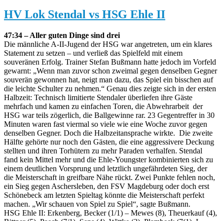
HV Lok Stendal vs HSG Ehle II
47:34 – Aller guten Dinge sind drei
Die männliche A-II-Jugend der HSG war angetreten, um ein klares
Statement zu setzen – und verließ das Spielfeld mit einem
souveränen Erfolg. Trainer Stefan Bußmann hatte jedoch im Vorfeld
gewarnt: „Wenn man zuvor schon zweimal gegen denselben Gegner
souverän gewonnen hat, neigt man dazu, das Spiel ein bisschen auf
die leichte Schulter zu nehmen.“ Genau dies zeigte sich in der ersten
Halbzeit: Technisch limitierte Stendaler überliefen ihre Gäste
mehrfach und kamen zu einfachen Toren, die Abwehrarbeit der
HSG war teils zögerlich, die Ballgewinne rar. 23 Gegentreffer in 30
Minuten waren fast viermal so viele wie eine Woche zuvor gegen
denselben Gegner. Doch die Halbzeitansprache wirkte. Die zweite
Hälfte gehörte nur noch den Gästen, die eine aggressivere Deckung
stellten und ihren Torhütern zu mehr Paraden verhalfen. Stendal
fand kein Mittel mehr und die Ehle-Youngster kombinierten sich zu
einem deutlichen Vorsprung und letztlich ungefährdeten Sieg, der
die Meisterschaft in greifbare Nähe rückt. Zwei Punkte fehlen noch,
ein Sieg gegen Aschersleben, den FSV Magdeburg oder doch erst
Schönebeck am letzten Spieltag könnte die Meisterschaft perfekt
machen. „Wir schauen von Spiel zu Spiel“, sagte Bußmann.
HSG Ehle II: Erkenberg, Becker (1/1) – Mewes (8), Theuerkauf (4),