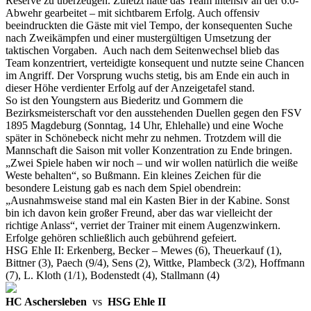
Reserve zu überzeugen. Zuletzt hatte das Team intensiv an der 6:0-
Abwehr gearbeitet – mit sichtbarem Erfolg. Auch offensiv
beeindruckten die Gäste mit viel Tempo, der konsequenten Suche
nach Zweikämpfen und einer mustergültigen Umsetzung der
taktischen Vorgaben. Auch nach dem Seitenwechsel blieb das
Team konzentriert, verteidigte konsequent und nutzte seine Chancen
im Angriff. Der Vorsprung wuchs stetig, bis am Ende ein auch in
dieser Höhe verdienter Erfolg auf der Anzeigetafel stand.
So ist den Youngstern aus Biederitz und Gommern die
Bezirksmeisterschaft vor den ausstehenden Duellen gegen den FSV
1895 Magdeburg (Sonntag, 14 Uhr, Ehlehalle) und eine Woche
später in Schönebeck nicht mehr zu nehmen. Trotzdem will die
Mannschaft die Saison mit voller Konzentration zu Ende bringen.
„Zwei Spiele haben wir noch – und wir wollen natürlich die weiße
Weste behalten“, so Bußmann. Ein kleines Zeichen für die
besondere Leistung gab es nach dem Spiel obendrein:
„Ausnahmsweise stand mal ein Kasten Bier in der Kabine. Sonst
bin ich davon kein großer Freund, aber das war vielleicht der
richtige Anlass“, verriet der Trainer mit einem Augenzwinkern.
Erfolge gehören schließlich auch gebührend gefeiert.
HSG Ehle II: Erkenberg, Becker – Mewes (6), Theuerkauf (1),
Bittner (3), Paech (9/4), Sens (2), Wittke, Plambeck (3/2), Hoffmann
(7), L. Kloth (1/1), Bodenstedt (4), Stallmann (4)
HC Aschersleben
vs
HSG Ehle II