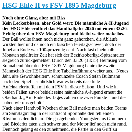
HSG Ehle II vs FSV 1895 Magdeburg
Noch ohne Glanz, aber mit Biss
Kein Leckerbissen, aber Gold wert: Die männliche A-II-Jugend
der HSG Ehle eröffnet das Handballjahr 2026 mit einem 33:26-
Erfolg über den FSV Magdeburg und bleibt weiter makellos.
Der Ball wollte ihnen noch nicht ganz gehorchen, die Abläufe
wirkten hier und da noch ein bisschen feiertagsschwer, doch der
Jubel am Ende war 100-prozentig echt. Nach fast eineinhalb
Monaten spielfreier Zeit hat sich der Bezirksoberliga-Spitzenreiter
siegreich zurückgemeldet. Durch den 33:26 (18:15)-Heimsieg vom
Sonnabend über den FSV 1895 Magdeburg baute die zweite
Mannschaft der HSG Ehle ihre Tabellenführung weiter aus. „Neues
Jahr, alte Gewohnheiten“, schmunzelte Coach Stefan Bußmann
nach dem Spiel – schließlich war es bereits das dritte
Aufeinandertreffen mit dem FSV in dieser Saison. Und wie in
beiden Fällen zuvor behielt seine männliche A-Jugend erneut die
Oberhand. „Am Ende des Tages zählen die zwei Punkte – und die
haben wir uns geholt.“
Nach einer Handvoll Wochen ohne Ball merkte man beiden Teams
am Samstagmittag in der Eintracht-Sporthalle den fehlenden
Rhythmus deutlich an. Die gastgebenden Youngster aus Gommern
und Biederitz taten sich schwer und der Motor lief noch nicht rund.
Dennoch gelang es den zunehmend, die Partie in den Griff zu