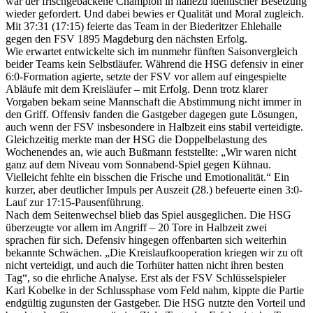
war der frischgebackene Champion in nahezu identischer Besetzung
wieder gefordert. Und dabei bewies er Qualität und Moral zugleich.
Mit 37:31 (17:15) feierte das Team in der Biederitzer Ehlehalle
gegen den FSV 1895 Magdeburg den nächsten Erfolg.
Wie erwartet entwickelte sich im nunmehr fünften Saisonvergleich
beider Teams kein Selbstläufer. Während die HSG defensiv in einer
6:0-Formation agierte, setzte der FSV vor allem auf eingespielte
Abläufe mit dem Kreisläufer – mit Erfolg. Denn trotz klarer
Vorgaben bekam seine Mannschaft die Abstimmung nicht immer in
den Griff. Offensiv fanden die Gastgeber dagegen gute Lösungen,
auch wenn der FSV insbesondere in Halbzeit eins stabil verteidigte.
Gleichzeitig merkte man der HSG die Doppelbelastung des
Wochenendes an, wie auch Bußmann feststellte: „Wir waren nicht
ganz auf dem Niveau vom Sonnabend-Spiel gegen Kühnau.
Vielleicht fehlte ein bisschen die Frische und Emotionalität.“ Ein
kurzer, aber deutlicher Impuls per Auszeit (28.) befeuerte einen 3:0-
Lauf zur 17:15-Pausenführung.
Nach dem Seitenwechsel blieb das Spiel ausgeglichen. Die HSG
überzeugte vor allem im Angriff – 20 Tore in Halbzeit zwei
sprachen für sich. Defensiv hingegen offenbarten sich weiterhin
bekannte Schwächen. „Die Kreislaufkooperation kriegen wir zu oft
nicht verteidigt, und auch die Torhüter hatten nicht ihren besten
Tag“, so die ehrliche Analyse. Erst als der FSV Schlüsselspieler
Karl Kobelke in der Schlussphase vom Feld nahm, kippte die Partie
endgültig zugunsten der Gastgeber. Die HSG nutzte den Vorteil und