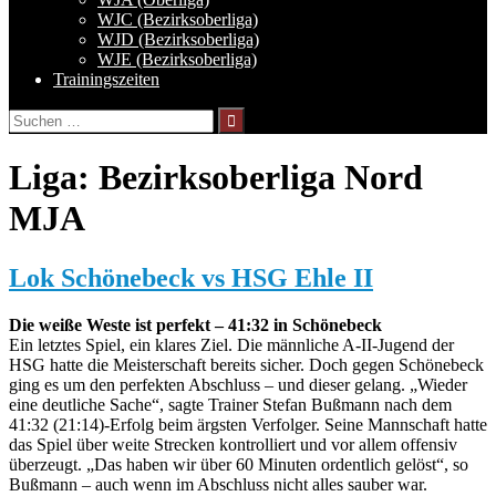
WJC (Bezirksoberliga)
WJD (Bezirksoberliga)
WJE (Bezirksoberliga)
Trainingszeiten
Suchen
nach:
Liga:
Bezirksoberliga Nord
MJA
Lok Schönebeck vs HSG Ehle II
Die weiße Weste ist perfekt – 41:32 in Schönebeck
Ein letztes Spiel, ein klares Ziel. Die männliche A-II-Jugend der
HSG hatte die Meisterschaft bereits sicher. Doch gegen Schönebeck
ging es um den perfekten Abschluss – und dieser gelang. „Wieder
eine deutliche Sache“, sagte Trainer Stefan Bußmann nach dem
41:32 (21:14)-Erfolg beim ärgsten Verfolger. Seine Mannschaft hatte
das Spiel über weite Strecken kontrolliert und vor allem offensiv
überzeugt. „Das haben wir über 60 Minuten ordentlich gelöst“, so
Bußmann – auch wenn im Abschluss nicht alles sauber war.