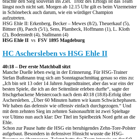
brachte den Sieg souverän ins Ziel. Trotz des Erfolgs ist das Team
längst noch nicht satt. Morgen ab 12.15 Uhr gilt es beim Vizemeister
in Schönebeck auch darum, wie ein würdiger Champion
aufzutreten.
HSG Ehle II: Erkenberg, Becker – Mewes (8/2), Theuerkauf (5),
Bittner (8), Paech (5/1), Sens, Plambeck, Hoffmann (1), L. Kloth
(2), Bodenstedt (4), Stallmann (4)
HSG Ehle II
vs
FSV 1895 Magdeburg
HC Aschersleben vs HSG Ehle II
40:18 – Der erste Matchball sitzt
Manche Duelle leben ewig in der Erinnerung. Für HSG-Trainer
Stefan Bußmann trug sich am Sonntagnachmittag genau so eins zu:
„Ich bin seit 13 oder 14 Jahren Jugendtrainer, aber das war eins der
besten Spiele, die ich an der Seitenlinie erleben durfte“, sagte der
frischgebackene Meistercoach nach dem 40:18 (18:8)-Erfolg über
Aschersleben. „Über 60 Minuten hatten wir kaum Schwächephasen.
Wir haben das defensiv wie offensiv einfach durchgezogen.“ Und
mit dem zehnten Sieg im zehnten Saisonauftritt ist zwei Spieltage
vor Ultimo nun auch klar: Der Titel im Spielbezirk Nord geht an die
Ehle.
Schon zur Pause hatte die HSG ein beruhigendes Zehn-Tore-Polster
aufgebaut. Besonders in defensiver Hinsicht wusste die HSG-