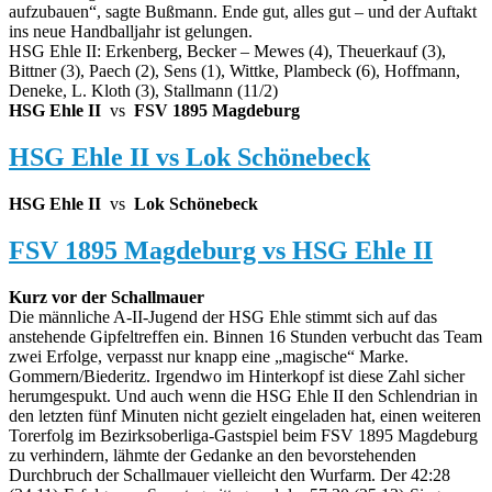
aufzubauen“, sagte Bußmann. Ende gut, alles gut – und der Auftakt
ins neue Handballjahr ist gelungen.
HSG Ehle II: Erkenberg, Becker – Mewes (4), Theuerkauf (3),
Bittner (3), Paech (2), Sens (1), Wittke, Plambeck (6), Hoffmann,
Deneke, L. Kloth (3), Stallmann (11/2)
HSG Ehle II
vs
FSV 1895 Magdeburg
HSG Ehle II vs Lok Schönebeck
HSG Ehle II
vs
Lok Schönebeck
FSV 1895 Magdeburg vs HSG Ehle II
Kurz vor der Schallmauer
Die männliche A-II-Jugend der HSG Ehle stimmt sich auf das
anstehende Gipfeltreffen ein. Binnen 16 Stunden verbucht das Team
zwei Erfolge, verpasst nur knapp eine „magische“ Marke.
Gommern/Biederitz. Irgendwo im Hinterkopf ist diese Zahl sicher
herumgespukt. Und auch wenn die HSG Ehle II den Schlendrian in
den letzten fünf Minuten nicht gezielt eingeladen hat, einen weiteren
Torerfolg im Bezirksoberliga-Gastspiel beim FSV 1895 Magdeburg
zu verhindern, lähmte der Gedanke an den bevorstehenden
Durchbruch der Schallmauer vielleicht den Wurfarm. Der 42:28