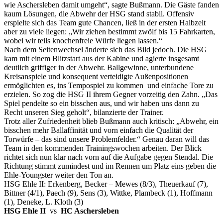
wie Aschersleben damit umgeht“, sagte Bußmann. Die Gäste fanden
kaum Lösungen, die Abwehr der HSG stand stabil. Offensiv
erspielte sich das Team gute Chancen, ließ in der ersten Halbzeit
aber zu viele liegen: „Wir ziehen bestimmt zwölf bis 15 Fahrkarten,
wobei wir teils knochenfreie Würfe liegen lassen.“
Nach dem Seitenwechsel änderte sich das Bild jedoch. Die HSG
kam mit einem Blitzstart aus der Kabine und agierte insgesamt
deutlich griffiger in der Abwehr. Ballgewinne, unterbundene
Kreisanspiele und konsequent verteidigte Außenpositionen
ermöglichten es, ins Tempospiel zu kommen und einfache Tore zu
erzielen. So zog die HSG II ihrem Gegner vorzeitig den Zahn. „Das
Spiel pendelte so ein bisschen aus, und wir haben uns dann zu
Recht unseren Sieg geholt“, bilanzierte der Trainer.
Trotz aller Zufriedenheit blieb Bußmann auch kritisch: „Abwehr, ein
bisschen mehr Ballaffinität und vorn einfach die Qualität der
Torwürfe – das sind unsere Problemfelder.“ Genau daran will das
Team in den kommenden Trainingswochen arbeiten. Der Blick
richtet sich nun klar nach vorn auf die Aufgabe gegen Stendal. Die
Richtung stimmt zumindest und im Rennen um Platz eins geben die
Ehle-Youngster weiter den Ton an.
HSG Ehle II: Erkenberg, Becker – Mewes (8/3), Theuerkauf (7),
Bittner (4/1), Paech (9), Sens (3), Wittke, Plambeck (1), Hoffmann
(1), Deneke, L. Kloth (3)
HSG Ehle II
vs
HC Aschersleben