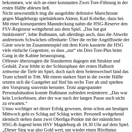
bekommen, wie sich an einer konstanten Zwei-Tore-Führung in der
ersten Hälfte ablesen ließ.
Nicht unwesentlich trug die ausgelobte defensive Marschroute
gegen Magdeburgs spielstärksten Akteur, Karl Kobelke, dazu bei.
Mit einer konsequenten Manndeckung nahm die HSG-Reserve den
FSV-Regisseur weitgehend aus dem Spiel. „Das hat gut
funktioniert“, lobte Bußmann, sah allerdings auch, dass die Abwehr
anderenorts Schwächen offenbarte: Über die rechte Angriffsseite der
Gäste sowie im Zusammenspiel mit dem Kreis kassierte die HSG
viele einfache Gegentore, so dass „nur“ ein Drei-Tore-Plus beim
Gang in die Kabine heraussprang.
Offensiv überzeugten die Hausherren dagegen mit Struktur und
Geduld. Zwar fehlte in der Schlussphase der ersten Halbzeit
zeitweise die Tiefe im Spiel, doch nach dem Seitenwechsel fand das
Team schnell in Tritt. Mit einem starken Start in die zweite Hälfte
setzten sich die Gastgeber auf fünf bis sechs Tore ab und spielten
den Vorsprung souverän herunter. Trotz angespannter
Personalsituation konnte Bußmann zufrieden resümieren: „Das war
kein Leckerbissen, aber der war nach der langen Pause auch nicht
zu erwarten.“
Umso wichtiger sei dieser Erfolg gewesen, denn schon am heutigen
Mittwoch geht es Schlag auf Schlag weiter. Personell weitgehend
identisch stehen dann zwei Oberliga-Punkte mit der männlichen
HSG-B-Jugend beim HSV Magdeburg ab 18.30 Uhr auf dem Spiel.
„Dieser Sieg war also Gold wert, um wieder einen Rhythmus