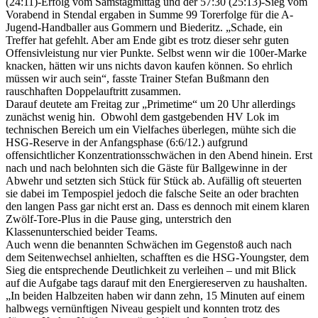
(24:11)-Erfolg vom Samstagmittag und der 57:30 (25:13)-Sieg vom
Vorabend in Stendal ergaben in Summe 99 Torerfolge für die A-
Jugend-Handballer aus Gommern und Biederitz. „Schade, ein
Treffer hat gefehlt. Aber am Ende gibt es trotz dieser sehr guten
Offensivleistung nur vier Punkte. Selbst wenn wir die 100er-Marke
knacken, hätten wir uns nichts davon kaufen können. So ehrlich
müssen wir auch sein“, fasste Trainer Stefan Bußmann den
rauschhaften Doppelauftritt zusammen.
Darauf deutete am Freitag zur „Primetime“
um 20 Uhr
allerdings
zunächst wenig hin. Obwohl dem gastgebenden HV Lok im
technischen Bereich um ein Vielfaches überlegen, mühte sich die
HSG-Reserve in der Anfangsphase (6:
6/12
.) aufgrund
offensichtlicher Konzentrationsschwächen in den Abend hinein. Erst
nach und nach belohnten sich die Gäste für Ballgewinne in der
Abwehr und setzten sich Stück für Stück ab. Aufällig oft steuerten
sie dabei im Tempospiel jedoch die falsche Seite an oder brachten
den langen Pass gar nicht erst an. Dass es dennoch mit einem klaren
Zwölf-Tore-Plus in die Pause ging, unterstrich den
Klassenunterschied beider Teams.
Auch wenn die benannten Schwächen im Gegenstoß auch nach
dem Seitenwechsel anhielten, schafften es die HSG-Youngster, dem
Sieg die entsprechende Deutlichkeit zu verleihen – und mit Blick
auf die Aufgabe tags darauf mit den Energiereserven zu haushalten.
„In beiden Halbzeiten haben wir dann zehn, 15 Minuten auf einem
halbwegs vernünftigen Niveau gespielt und konnten trotz des