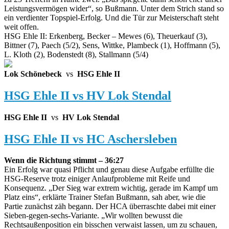
Leistungsvermögen wider“, so Bußmann. Unter dem Strich stand so
ein verdienter Topspiel-Erfolg. Und die Tür zur Meisterschaft steht
weit offen.
HSG Ehle II: Erkenberg, Becker – Mewes (6), Theuerkauf (3),
Bittner (7), Paech (5/2), Sens, Wittke, Plambeck (1), Hoffmann (5),
L. Kloth (2), Bodenstedt (8), Stallmann (5/4)
Lok Schönebeck
vs
HSG Ehle II
HSG Ehle II vs HV Lok Stendal
HSG Ehle II
vs
HV Lok Stendal
HSG Ehle II vs HC Aschersleben
Wenn die Richtung stimmt – 36:27
Ein Erfolg war quasi Pflicht und genau diese Aufgabe erfüllte die
HSG-Reserve trotz einiger Anlaufprobleme mit Reife und
Konsequenz. „Der Sieg war extrem wichtig, gerade im Kampf um
Platz eins“, erklärte Trainer Stefan Bußmann, sah aber, wie die
Partie zunächst zäh begann. Der HCA überraschte dabei mit einer
Sieben-gegen-sechs-Variante. „Wir wollten bewusst die
Rechtsaußenposition ein bisschen verwaist lassen, um zu schauen,