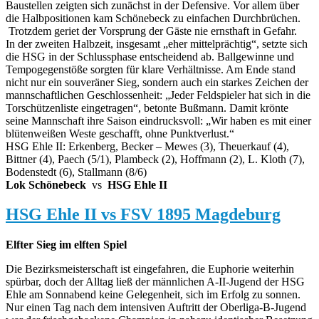
Baustellen zeigten sich zunächst in der Defensive. Vor allem über
die Halbpositionen kam Schönebeck zu einfachen Durchbrüchen.
Trotzdem geriet der Vorsprung der Gäste nie ernsthaft in Gefahr.
In der zweiten Halbzeit, insgesamt „eher mittelprächtig“, setzte sich
die HSG in der Schlussphase entscheidend ab. Ballgewinne und
Tempogegenstöße sorgten für klare Verhältnisse. Am Ende stand
nicht nur ein souveräner Sieg, sondern auch ein starkes Zeichen der
mannschaftlichen Geschlossenheit: „Jeder Feldspieler hat sich in die
Torschützenliste eingetragen“, betonte Bußmann. Damit krönte
seine Mannschaft ihre Saison eindrucksvoll: „Wir haben es mit einer
blütenweißen Weste geschafft, ohne Punktverlust.“
HSG Ehle II: Erkenberg, Becker – Mewes (3), Theuerkauf (4),
Bittner (4), Paech (5/1), Plambeck (2), Hoffmann (2), L. Kloth (7),
Bodenstedt (6), Stallmann (8/6)
Lok Schönebeck
vs
HSG Ehle II
HSG Ehle II vs FSV 1895 Magdeburg
Elfter Sieg im elften Spiel
Die Bezirksmeisterschaft ist eingefahren, die Euphorie weiterhin
spürbar, doch der Alltag ließ der männlichen A-II-Jugend der HSG
Ehle am Sonnabend keine Gelegenheit, sich im Erfolg zu sonnen.
Nur einen Tag nach dem intensiven Auftritt der Oberliga-B-Jugend