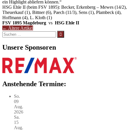
ein Highlight abliefern können.“
HSG Ehle II (beim FSV 1895): Becker, Erkenberg – Mewes (
14/2
),
Theuerkauf (1), Bittner (6), Paech (
11/3
), Sens (1), Plambeck (4),
Hoffmann (4), L. Kloth (1)
FSV 1895 Magdeburg
vs
HSG Ehle II
Beitragsnavigation
←
Ältere Artikel
Suchen
nach:
Unsere Sponsoren
Anstehende Termine:
So.
09
Aug.
2026
Sa.
15
Aug.