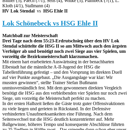
Bittner (5), Paech (7/1), Sens (4), Wittke (3), Plambeck (7(1), L.
Kloth (4/1), Stallmann (4)
HV Lok Stendal
vs
HSG Ehle II
Lok Schönebeck vs HSG Ehle II
Matchball zur Meisterschaft
Drei Tage nach dem 55:23-Erdrutschsieg über den HV Lok
Stendal schüttelte die HSG II so am Mittwoch auch den ärgsten
Verfolger ab und benötigt noch zwei Siege aus vier Spielen, um
vorzeitig die Bezirksmeisterschaft klarzumachen.
Mit einem hart erarbeiteten Auswärtssieg in der benachbarten
Elbestadt hat die männliche A-II-Jugend der HSG die
Tabellenführung gefestigt – und den Vorsprung im direkten Duell
auf vier Punkte ausgebaut. „Die Ausgangslage war klar: Wir
mussten gewinnen“, stellte Trainer Stefan Bußmann
unmissverständlich fest. Mit dem gewonnenen direkten Vergleich
benötigt die HSG aus den verbleibenden vier Spielen nur noch zwei
Siege, um vorzeitig die Meisterschaft perfekt zu machen.
In der ersten Halbzeit ließen die Gäste trotz guter Offensivaktionen
zu viele liegen und gerieten in Rückstand. In der Defensive
verhinderten Unaufmerksamkeiten eine Führung. Nach dem
Seitenwechsel trat die HSG deutlich konzentrierter auf. Mehr
Ballgewinne, höheres Tempo und konsequente Abschlüsse führten
zu 25 Treffern in Hälfte zwei. „Das spiegelte dann schon eher unser