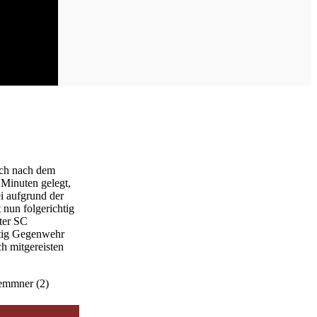
uch nach dem
 Minuten gelegt,
i aufgrund der
 nun folgerichtig
ter SC
ftig Gegenwehr
ch mitgereisten
Kemmner (2)