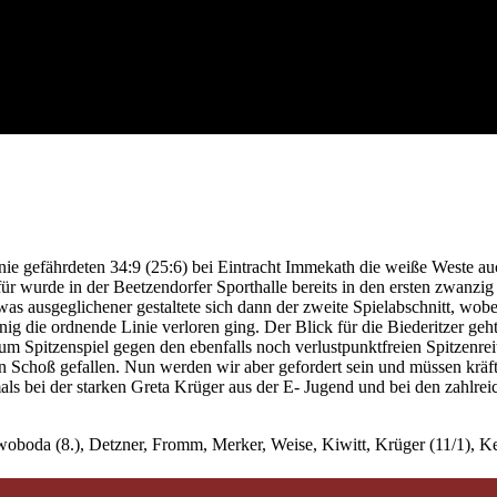
 nie gefährdeten 34:9 (25:6) bei Eintracht Immekath die weiße Weste a
 wurde in der Beetzendorfer Sporthalle bereits in den ersten zwanzig
as ausgeglichener gestaltete sich dann der zweite Spielabschnitt, wobe
g die ordnende Linie verloren ging. Der Blick für die Biederitzer geht
 Spitzenspiel gegen den ebenfalls noch verlustpunktfreien Spitzenrei
en Schoß gefallen. Nun werden wir aber gefordert sein und müssen krä
als bei der starken Greta Krüger aus der E- Jugend und bei den zahlrei
 Swoboda (8.), Detzner, Fromm, Merker, Weise, Kiwitt, Krüger (11/1), 