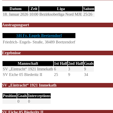
Datum
Zeit
Liga
Saison
18. Januar 2026
10:00
Bezirksoberliga Nord MJE
25/26
Austragungsort
SH Fr. Engels Beetzendorf
Friedrich- Engels- Straße, 38489 Beetzendorf
Ergebnisse
Mannschaft
1st Half
2nd Half
Goals
SV „Eintracht“ 1921 Immekath
6
3
9
SV Eiche 05 Biederitz II
25
9
34
SV „Eintracht“ 1921 Immekath
Position
Goals
Interceptions
0
0
SV Eiche 05 Biederitz II