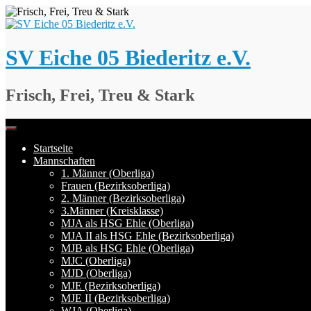
Springe
zum
Inhalt
SV Eiche 05 Biederitz e.V.
Frisch, Frei, Treu & Stark
Startseite
Mannschaften
1. Männer (Oberliga)
Frauen (Bezirksoberliga)
2. Männer (Bezirksoberliga)
3.Männer (Kreisklasse)
MJA als HSG Ehle (Oberliga)
MJA II als HSG Ehle (Bezirksoberliga)
MJB als HSG Ehle (Oberliga)
MJC (Oberliga)
MJD (Oberliga)
MJE (Bezirksoberliga)
MJE II (Bezirksoberliga)
WJA (Oberliga)