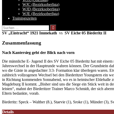
WJC (Bezirksoberliga)
WJD (Bezirksoberliga)
WJE (Bezirksoberliga)
Trainingszeiten
Suchen
nach:
SV „Eintracht“ 1921 Immekath
vs
SV Eiche 05 Biederitz II
Zusammenfassung
Nach Kantersieg geht der Blick nach vorn
Die männliche E- Jugend II des SV Eiche 05 Biederitz hat mit einem
Jahreswechsel in der Hauptrunde wahren können. Der Grundstein dafür
wo die Gäste in angedachter 3:3- Formation klar überlegen waren. Etw
zahlreich vollzogenen Wechsel bei den Biederitzer Youngstern ein weni
in Richtung kommenden Sonnabend, wo es in heimischer Ehlehalle zum
Magdeburg II kommt. „Bisher sind uns die Siege ein Stück weit in d
leisten“, mahnt der Biederitzer Trainer Marco Schmidt, der sich aberm
Eltern bedankte, vorab.
Biederitz: Speck – Walther (8.), Staevie (1), Sroke (1), Münder (3),
Details